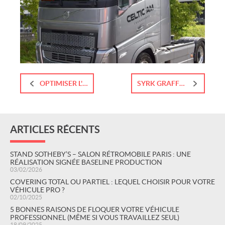
OPTIMISER L'IMAGE ET LA CONFIDENTIALITÉ AVEC UNE POSE DE FILMS SOLAIRES ET DE DISCRÉTION
SYRK GRAFFEUR : ILLUMINANT LES RUES DE RENNES
ARTICLES RÉCENTS
STAND SOTHEBY’S – SALON RÉTROMOBILE PARIS : UNE
RÉALISATION SIGNÉE BASELINE PRODUCTION
03/02/2026
COVERING TOTAL OU PARTIEL : LEQUEL CHOISIR POUR VOTRE
VÉHICULE PRO ?
02/10/2025
5 BONNES RAISONS DE FLOQUER VOTRE VÉHICULE
PROFESSIONNEL (MÊME SI VOUS TRAVAILLEZ SEUL)
18/09/2025