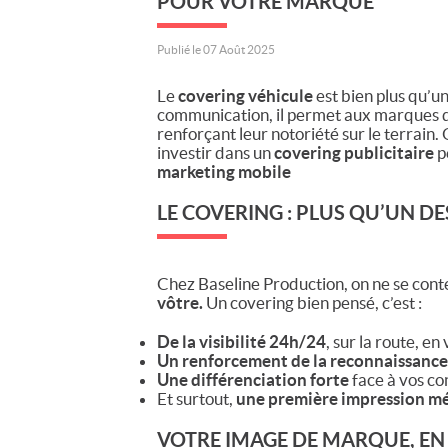
POUR VOTRE MARQUE
Publié le 07 Août 2025
Le
covering véhicule
est bien plus qu’un
communication, il permet aux marques
renforçant leur notoriété sur le terrain
investir dans un
covering publicitaire
p
marketing mobile
LE COVERING : PLUS QU’UN DE
Chez Baseline Production, on ne se conte
vôtre.
Un covering bien pensé, c’est :
De la visibilité 24h/24
, sur la route, en
Un renforcement de la reconnaissanc
Une différenciation forte
face à vos co
Et surtout,
une première impression m
VOTRE IMAGE DE MARQUE, 