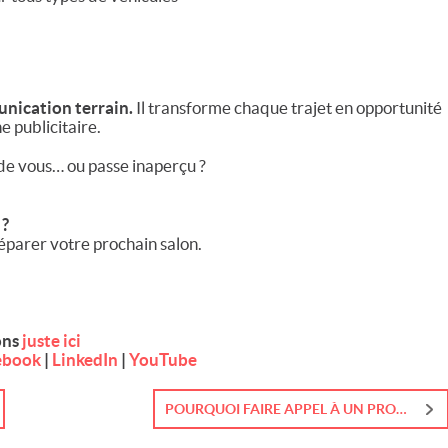
munication terrain.
Il transforme chaque trajet en opportunité
 publicitaire.
 de vous… ou passe inaperçu ?
 ?
parer votre prochain salon.
ons
juste ici
ebook
|
LinkedIn
|
YouTube
POURQUOI FAIRE APPEL À UN PROFESSIONNEL POUR VOTRE SIGNALÉTIQUE ?