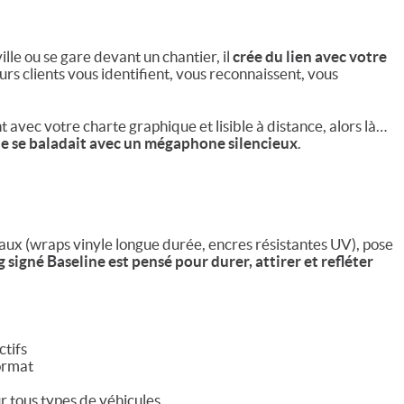
lle ou se gare devant un chantier, il
crée du lien avec votre
uturs clients vous identifient, vous reconnaissent, vous
t avec votre charte graphique et lisible à distance, alors là…
e se baladait avec un mégaphone silencieux
.
ux (wraps vinyle longue durée, encres résistantes UV), pose
signé Baseline est pensé pour durer, attirer et refléter
ctifs
format
ur tous types de véhicules