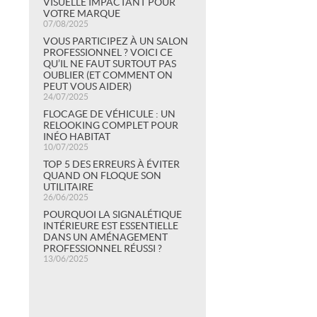
VISUELLE IMPACTANT POUR
VOTRE MARQUE
07/08/2025
VOUS PARTICIPEZ À UN SALON
PROFESSIONNEL ? VOICI CE
QU’IL NE FAUT SURTOUT PAS
OUBLIER (ET COMMENT ON
PEUT VOUS AIDER)
24/07/2025
FLOCAGE DE VÉHICULE : UN
RELOOKING COMPLET POUR
INÉO HABITAT
10/07/2025
TOP 5 DES ERREURS À ÉVITER
QUAND ON FLOQUE SON
UTILITAIRE
26/06/2025
POURQUOI LA SIGNALÉTIQUE
INTÉRIEURE EST ESSENTIELLE
DANS UN AMÉNAGEMENT
PROFESSIONNEL RÉUSSI ?
13/06/2025