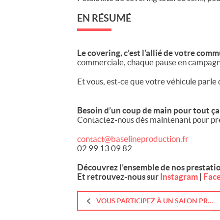
EN RÉSUMÉ
Le covering, c’est l’allié de votre com
commerciale, chaque pause en campagne
Et vous, est-ce que votre véhicule parle
Besoin d’un coup de main pour tout ça
Contactez-nous dès maintenant pour pré
contact@baselineproduction.fr
02 99 13 09 82
Découvrez l’ensemble de nos prestati
Et retrouvez-nous sur
Instagram
|
Fac
VOUS PARTICIPEZ À UN SALON PROFESSIONNEL ? VOICI CE QU’IL NE FAUT SURTOUT PAS OUBLIER (ET COMMENT ON PEUT VOUS AIDER)